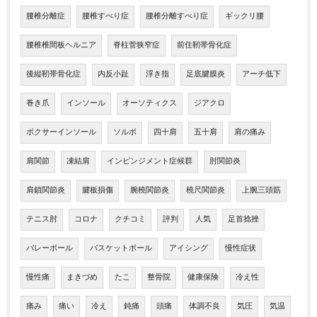
腰椎分離症
腰椎すべり症
腰椎分離すべり症
ギックリ腰
腰椎椎間板ヘルニア
脊柱菅狭窄症
前住靭帯骨化症
後縦靭帯骨化症
内反小趾
浮き指
足底腱膜炎
アーチ低下
巻き爪
インソール
オーソティクス
ジアクロ
ボクサーインソール
ソルボ
四十肩
五十肩
肩の痛み
肩関節
凍結肩
インピンジメント症候群
肘関節炎
肩鎖関節炎
腱板損傷
腕橈関節炎
橈尺関節炎
上腕三頭筋
テニス肘
コロナ
クチコミ
評判
人気
足首捻挫
バレーボール
バスケットボール
アイシング
慢性症状
慢性痛
まきづめ
たこ
整骨院
健康保険
冷え性
痛み
痛い
冷え
鈍痛
頭痛
体調不良
気圧
気温