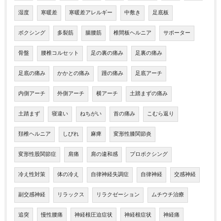
湿度
寒暖差
寒暖差アレルギー
中敷き
足底板
ボクシング
多裂筋
腸腰筋
椎間板ヘルニア
サポーター
骨盤
腰椎コルセット
足の裏の痛み
足裏の痛み
足底の痛み
かかとの痛み
踵の痛み
足底アーチ
内側アーチ
外側アーチ
横アーチ
土踏まずの痛み
土踏まず
寝違い
ねちがい
首の痛み
こむら返り
頚椎ヘルニア
しびれ
麻痺
変形性膝関節炎
変形性股関節症
肩痛
肩の違和感
プロボクシング
冷え性対策
体の冷え
自律神経失調症
自律神経
交感神経
副交感神経
リラックス
リラクゼーション
ムチウチ治療
追突
慢性腰痛
神経根圧迫症状
神経根症状
神経痛