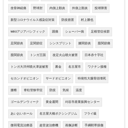
坐骨神経痛
野球肘
内側上顆炎
外側上顆炎
投球障害
新型コロナウイルス感染症対策
防疫措置
村上勝也
WBOアジアパシフィック
踵痛
シェーバー病
足根管症候群
足関節炎
足関節症
シンスプリント
膝関節炎
股関節痛
股関節炎
トンガ王国
改定火山噴火被害
日本赤十字社
トンガ大洋州噴火津波被害
募金
名古屋市
ワクチン接種
セカンドオピニオン
サードオピニオン
特発性大腿骨頭壊死
腰椎
脊柱管狭窄症
防疫
気候
温度
ゴールデンウィーク
黄金週間
刈谷市産業振興センター
あいおいホール
名古屋大橋ボクシングジム
フライ級
微弱電流治療器
超音波治療機
画像診断
手綱靭帯損傷