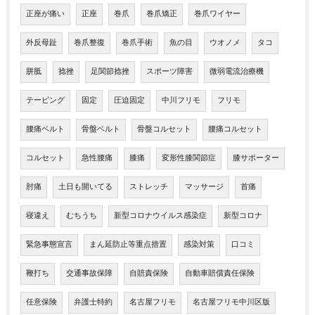
正座が痛い
正座
巻爪
巻爪矯正
巻爪ワイヤー
外反母趾
巻爪整復
巻爪手術
魚の目
ウオノメ
タコ
胼胝
捻挫
足関節捻挫
スポーツ障害
微弱電流治療機
テーピング
固定
圧迫固定
中川フリモ
フリモ
腰痛ベルト
骨盤ベルト
骨盤コルセット
腰痛コルセット
コルセット
急性腰痛
膝痛
変形性膝関節症
膝サポーター
肘痛
土日も開いてる
ストレッチ
マッサージ
首痛
寝違え
むちうち
新型コロナウイルス感染症
新型コロナ
緊急事態宣言
まん延防止等重点措置
感染対策
口コミ
鞭打ち
交通事故保障
自賠責保険
自動車賠償責任保険
任意保険
弁護士特約
名古屋フリモ
名古屋フリモ中川区版