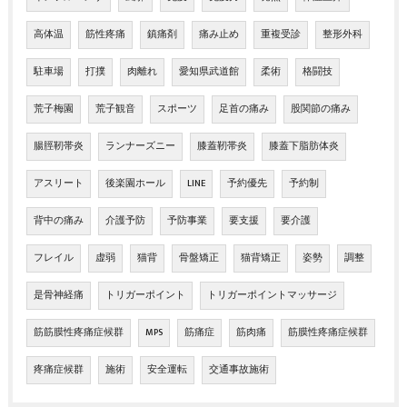
高体温
筋性疼痛
鎮痛剤
痛み止め
重複受診
整形外科
駐車場
打撲
肉離れ
愛知県武道館
柔術
格闘技
荒子梅園
荒子観音
スポーツ
足首の痛み
股関節の痛み
腸脛靭帯炎
ランナーズニー
膝蓋靭帯炎
膝蓋下脂肪体炎
アスリート
後楽園ホール
LINE
予約優先
予約制
背中の痛み
介護予防
予防事業
要支援
要介護
フレイル
虚弱
猫背
骨盤矯正
猫背矯正
姿勢
調整
是骨神経痛
トリガーポイント
トリガーポイントマッサージ
筋筋膜性疼痛症候群
MPS
筋痛症
筋肉痛
筋膜性疼痛症候群
疼痛症候群
施術
安全運転
交通事故施術