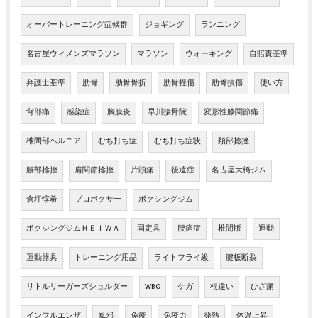
オーバートレーニング症候群
ジョギング
ランニング
名古屋ウィメンズマラソン
マラソン
ウォーキング
自賠責基準
弁護士基準
肋骨
肋骨骨折
肋骨挫傷
肋骨損傷
使い方
背部痛
感染症
胸膜炎
早川接骨院
変形性膝関節痛
椎間部ヘルニア
むち打ち症
むち打ち症状
頚部捻挫
腰部捻挫
肩関節捻挫
片頭痛
後遺症
名古屋大橋ジム
倉坪惇希
プロボクサー
ボクシングジム
ボクシングジムＨＥＩＷＡ
固定具
腰痛症
椎間版
運動
運動器具
トレーニング用品
ライトフライ級
腱板断裂
リトルリーガーズショルダー
WBO
ケガ
根違い
ひざ痛
インフルエンザ
風邪
免疫
免疫力
発熱
体温上昇