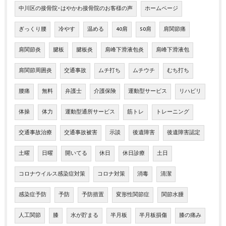
中川区の接骨院･はやかわ接骨院のお客様の声
ホームページ
ぎっくり腰
冷やす
温める
40肩
50肩
肩関節痛
肩関節炎
腱板
腱板炎
肩峰下滑液包炎
肩峰下滑液包
肩関節周囲炎
交通事故
ムチ打ち
ムチウチ
むち打ち
腰痛
無料
弁護士
介護保険
運動型サービス
リハビリ
体操
体力
運動型通所サービス
筋トレ
トレーニング
交通事故治療
交通事故被害
示談
後遺障害
後遺障害認定
土曜
日曜
開いてる
休日
休日診療
土日
コロナウイルス感染症対策
コロナ対策
消毒
清潔
感染症予防
予防
予防措置
変形性関節症
関節水腫
人工関節
膝
水が貯まる
半月板
半月板損傷
膝の痛み