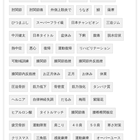
肘関節
肘関節痛
外側上顆炎で
うなぎ
鰻
薩摩
ひつまぶし
スーパーフライ級
日本チャンピオン
三迫ジム
中川健太
日本タイトル
盆休み
下痢
腹痛
脱水症状
熱中症
悪心
復帰
運動復帰
リハビリテーション
可動域訓練
膝関節
膝関節捻挫
膝関節外反捻挫
膝関節内反捻挫
お正月休み
正月
お休み
休業
圧迫骨折
筋力低下
骨密度
筋力強化
タンパク質
ヘルニア
自律神経失調
だるみ
梅雨
紫陽花
ヒアルロン酸
タイトルマッチ
膝関節痛
腰椎椎間板症
疲労骨折
運動障害
肩こり
４０肩
５０肩
寒さ対策
クリスマス
三角筋
感覚麻痺
運動麻痺
オーバーユース