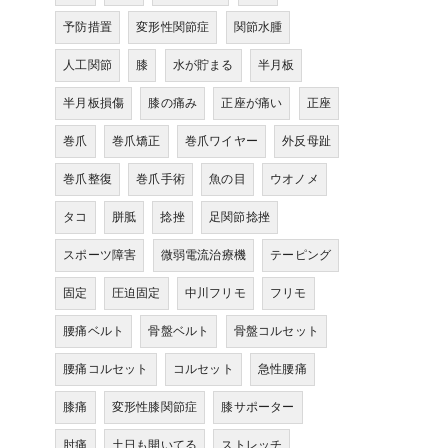
予防措置
変形性関節症
関節水腫
人工関節
膝
水が貯まる
半月板
半月板損傷
膝の痛み
正座が痛い
正座
巻爪
巻爪矯正
巻爪ワイヤー
外反母趾
巻爪整復
巻爪手術
魚の目
ウオノメ
タコ
胼胝
捻挫
足関節捻挫
スポーツ障害
微弱電流治療機
テーピング
固定
圧迫固定
中川フリモ
フリモ
腰痛ベルト
骨盤ベルト
骨盤コルセット
腰痛コルセット
コルセット
急性腰痛
膝痛
変形性膝関節症
膝サポーター
肘痛
土日も開いてる
ストレッチ