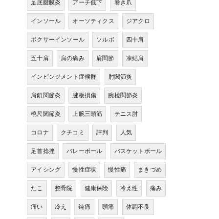
足底腱膜炎
アーチ低下
巻き爪
インソール
オーソティクス
ジアクロ
ボクサーインソール
ソルボ
四十肩
五十肩
肩の痛み
肩関節
凍結肩
インピンジメント症候群
肘関節炎
肩鎖関節炎
腱板損傷
腕橈関節炎
橈尺関節炎
上腕三頭筋
テニス肘
コロナ
クチコミ
評判
人気
足首捻挫
バレーボール
バスケットボール
アイシング
慢性症状
慢性痛
まきづめ
たこ
整骨院
健康保険
冷え性
痛み
痛い
冷え
鈍痛
頭痛
体調不良