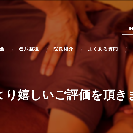
L
金
巻爪整復
院長紹介
よくある質問
より嬉しいご評価を頂き