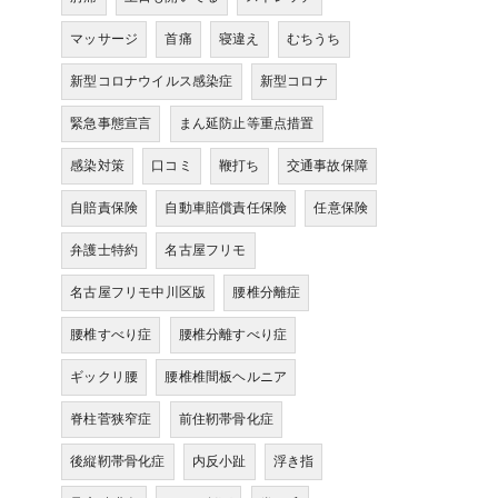
マッサージ
首痛
寝違え
むちうち
新型コロナウイルス感染症
新型コロナ
緊急事態宣言
まん延防止等重点措置
感染対策
口コミ
鞭打ち
交通事故保障
自賠責保険
自動車賠償責任保険
任意保険
弁護士特約
名古屋フリモ
名古屋フリモ中川区版
腰椎分離症
腰椎すべり症
腰椎分離すべり症
ギックリ腰
腰椎椎間板ヘルニア
脊柱菅狭窄症
前住靭帯骨化症
後縦靭帯骨化症
内反小趾
浮き指