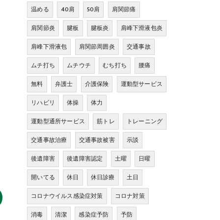
温める
40肩
50肩
肩関節痛
肩関節炎
腱板
腱板炎
肩峰下滑液包炎
肩峰下滑液包
肩関節周囲炎
交通事故
ムチ打ち
ムチウチ
むち打ち
腰痛
無料
弁護士
介護保険
運動型サービス
リハビリ
体操
体力
運動型通所サービス
筋トレ
トレーニング
交通事故治療
交通事故被害
示談
後遺障害
後遺障害認定
土曜
日曜
開いてる
休日
休日診療
土日
コロナウイルス感染症対策
コロナ対策
消毒
清潔
感染症予防
予防