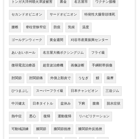
トンガ大洋州噴火津波被害
募金
名古屋市
ワクチン接種
セカンドオピニオン
サードオピニオン
特発性大腿骨頭壊死
腰椎
脊柱管狭窄症
防疫
気候
温度
ゴールデンウィーク
黄金週間
刈谷市産業振興センター
あいおいホール
名古屋大橋ボクシングジム
フライ級
微弱電流治療器
超音波治療機
画像診断
手綱靭帯損傷
肘関節
肘関節痛
外側上顆炎で
うなぎ
鰻
薩摩
ひつまぶし
スーパーフライ級
日本チャンピオン
三迫ジム
中川健太
日本タイトル
盆休み
下痢
腹痛
脱水症状
熱中症
悪心
復帰
運動復帰
リハビリテーション
可動域訓練
膝関節
膝関節捻挫
膝関節外反捻挫