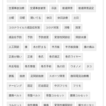
交通事故治療
交通事故被害
示談
後遺障害
後遺障害認定
土曜
日曜
開いてる
休日
休日診療
土日
コロナウイルス感染症対策
コロナ対策
消毒
清潔
感染症予防
予防
予防措置
変形性関節症
関節水腫
人工関節
膝
水が貯まる
半月板
半月板損傷
膝の痛み
正座が痛い
正座
巻爪
巻爪矯正
巻爪ワイヤー
外反母趾
巻爪整復
巻爪手術
魚の目
ウオノメ
タコ
胼胝
捻挫
足関節捻挫
スポーツ障害
微弱電流治療機
テーピング
固定
圧迫固定
中川フリモ
フリモ
腰痛ベルト
骨盤ベルト
骨盤コルセット
腰痛コルセット
コルセット
急性腰痛
膝痛
変形性膝関節症
膝サポーター