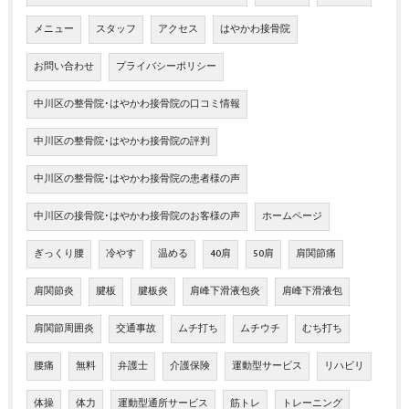
メニュー
スタッフ
アクセス
はやかわ接骨院
お問い合わせ
プライバシーポリシー
中川区の整骨院･はやかわ接骨院の口コミ情報
中川区の整骨院･はやかわ接骨院の評判
中川区の整骨院･はやかわ接骨院の患者様の声
中川区の接骨院･はやかわ接骨院のお客様の声
ホームページ
ぎっくり腰
冷やす
温める
40肩
50肩
肩関節痛
肩関節炎
腱板
腱板炎
肩峰下滑液包炎
肩峰下滑液包
肩関節周囲炎
交通事故
ムチ打ち
ムチウチ
むち打ち
腰痛
無料
弁護士
介護保険
運動型サービス
リハビリ
体操
体力
運動型通所サービス
筋トレ
トレーニング