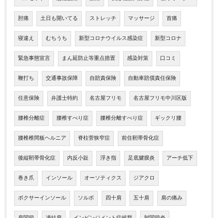
肘痛
土日も開いてる
ストレッチ
マッサージ
首痛
寝違え
むちうち
新型コロナウイルス感染症
新型コロナ
緊急事態宣言
まん延防止等重点措置
感染対策
口コミ
鞭打ち
交通事故保障
自賠責保険
自動車賠償責任保険
任意保険
弁護士特約
名古屋フリモ
名古屋フリモ中川区版
腰椎分離症
腰椎すべり症
腰椎分離すべり症
ギックリ腰
腰椎椎間板ヘルニア
脊柱菅狭窄症
前住靭帯骨化症
後縦靭帯骨化症
内反小趾
浮き指
足底腱膜炎
アーチ低下
巻き爪
インソール
オーソティクス
ジアクロ
ボクサーインソール
ソルボ
四十肩
五十肩
肩の痛み
肩関節
凍結肩
インピンジメント症候群
肘関節炎