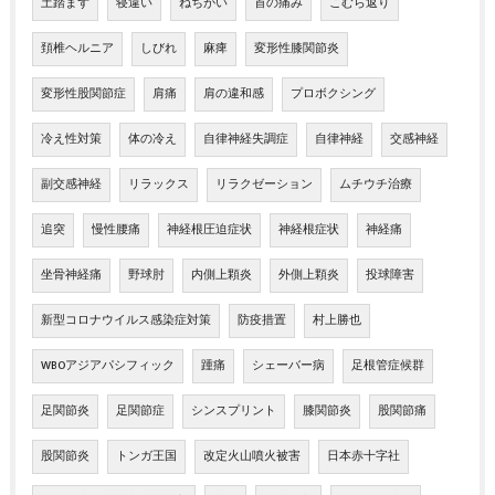
土踏まず
寝違い
ねちがい
首の痛み
こむら返り
頚椎ヘルニア
しびれ
麻痺
変形性膝関節炎
変形性股関節症
肩痛
肩の違和感
プロボクシング
冷え性対策
体の冷え
自律神経失調症
自律神経
交感神経
副交感神経
リラックス
リラクゼーション
ムチウチ治療
追突
慢性腰痛
神経根圧迫症状
神経根症状
神経痛
坐骨神経痛
野球肘
内側上顆炎
外側上顆炎
投球障害
新型コロナウイルス感染症対策
防疫措置
村上勝也
WBOアジアパシフィック
踵痛
シェーバー病
足根管症候群
足関節炎
足関節症
シンスプリント
膝関節炎
股関節痛
股関節炎
トンガ王国
改定火山噴火被害
日本赤十字社