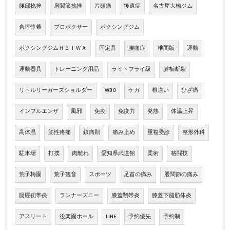
腰部捻挫
肩関節捻挫
片頭痛
後遺症
名古屋大橋ジム
倉坪惇希
プロボクサー
ボクシングジム
ボクシングジムＨＥＩＷＡ
固定具
腰痛症
椎間版
運動
運動器具
トレーニング用品
ライトフライ級
腱板断裂
リトルリーガーズショルダー
WBO
ケガ
根違い
ひざ痛
インフルエンザ
風邪
免疫
免疫力
発熱
体温上昇
高体温
筋性疼痛
鎮痛剤
痛み止め
重複受診
整形外科
駐車場
打撲
肉離れ
愛知県武道館
柔術
格闘技
荒子梅園
荒子観音
スポーツ
足首の痛み
股関節の痛み
腸脛靭帯炎
ランナーズニー
膝蓋靭帯炎
膝蓋下脂肪体炎
アスリート
後楽園ホール
LINE
予約優先
予約制