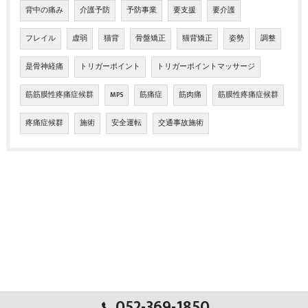
背中の痛み
介護予防
予防事業
要支援
要介護
フレイル
虚弱
猫背
骨盤矯正
猫背矯正
姿勢
調整
是骨神経痛
トリガーポイント
トリガーポイントマッサージ
筋筋膜性疼痛症候群
MPS
筋痛症
筋肉痛
筋膜性疼痛症候群
疼痛症候群
施術
安全運転
交通事故施術
052-369-1850