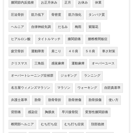
膝関節内反捻挫
お正月休み
正月
お休み
休業
圧迫骨折
筋力低下
骨密度
筋力強化
タンパク質
ヘルニア
自律神経失調
だるみ
梅雨
紫陽花
ヒアルロン酸
タイトルマッチ
膝関節痛
腰椎椎間板症
疲労骨折
運動障害
肩こり
４０肩
５０肩
寒さ対策
クリスマス
三角筋
感覚麻痺
運動麻痺
オーバーユース
オーバートレーニング症候群
ジョギング
ランニング
名古屋ウィメンズマラソン
マラソン
ウォーキング
自賠責基準
弁護士基準
肋骨
肋骨骨折
肋骨挫傷
肋骨損傷
使い方
背部痛
感染症
胸膜炎
早川接骨院
変形性膝関節痛
椎間部ヘルニア
むち打ち症
むち打ち症状
頚部捻挫