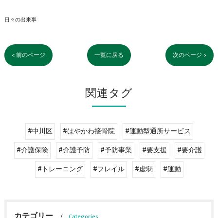
日々の出来事
< 前のページ
一覧に戻る
次のページ >
関連タグ
#中川区
#はやかわ接骨院
#運動型通所サービス
#介護保険
#介護予防
#予防事業
#要支援
#要介護
#トレーニング
#フレイル
#虚弱
#運動
カテゴリー
Categories