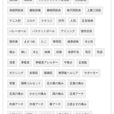
肩鎖関節炎
腱板損傷
腕橈関節炎
橈尺関節炎
上腕三頭筋
テニス肘
コロナ
クチコミ
評判
人気
足首捻挫
バレーボール
バスケットボール
アイシング
慢性症状
慢性痛
まきづめ
たこ
整骨院
健康保険
冷え性
痛み
痛い
冷え
鈍痛
頭痛
体調不良
気圧
気温
湿度
寒暖差
寒暖差アレルギー
中敷き
足底板
ボクシング
多裂筋
腸腰筋
椎間板ヘルニア
サポーター
骨盤
腰椎コルセット
足の裏の痛み
足裏の痛み
足底の痛み
かかとの痛み
踵の痛み
足底アーチ
内側アーチ
外側アーチ
横アーチ
土踏まずの痛み